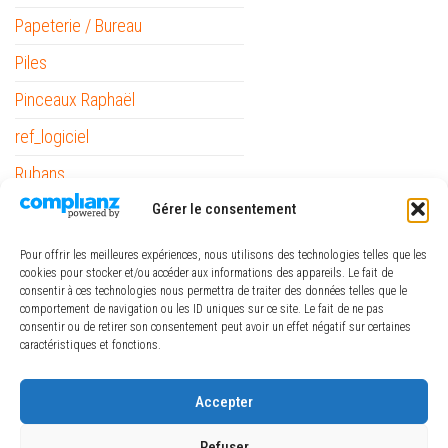
Papeterie / Bureau
Piles
Pinceaux Raphaël
ref_logiciel
Rubans
The Army Painter
Gérer le consentement
Pour offrir les meilleures expériences, nous utilisons des technologies telles que les
cookies pour stocker et/ou accéder aux informations des appareils. Le fait de
consentir à ces technologies nous permettra de traiter des données telles que le
comportement de navigation ou les ID uniques sur ce site. Le fait de ne pas
consentir ou de retirer son consentement peut avoir un effet négatif sur certaines
caractéristiques et fonctions.
€
-
Minimum Price
Maximum Price
Accepter
FILTRER
Refuser