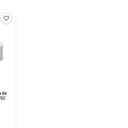
u de
FSC