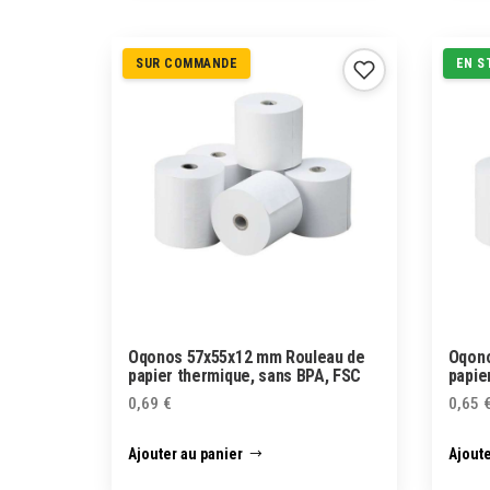
SUR COMMANDE
EN S
Oqonos 57x55x12 mm Rouleau de
Oqono
papier thermique, sans BPA, FSC
papie
0,69
€
0,65
Ajouter au panier
Ajoute