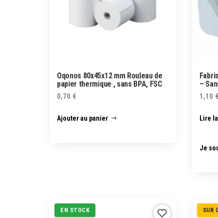
Oqonos 80x45x12 mm Rouleau de
Fabri
papier thermique , sans BPA, FSC
– San
0,70
€
1,10
Ajouter au panier
Lire l
Je sou
EN STOCK
SUR 