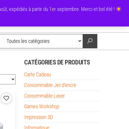
0
ût, expédiés à partir du 1er septembre. Merci et bel été !
0,00 €
Nous contacter
CATÉGORIES DE PRODUITS
Carte Cadeau
Consommable Jet d'encre
Consommable Laser
Games Workshop
Impression 3D
Informatique