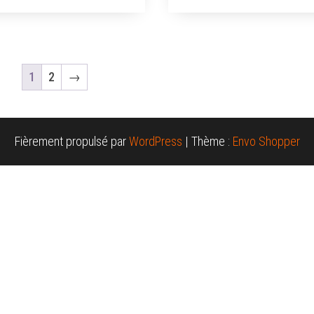
1
2
→
Fièrement propulsé par
WordPress
|
Thème :
Envo Shopper