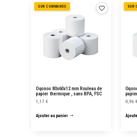
SUR COMMANDE
SUR 
Oqonos 80x60x12 mm Rouleau de
Oqono
papier thermique , sans BPA, FSC
papie
1,17
€
0,96
Ajouter au panier
Ajoute