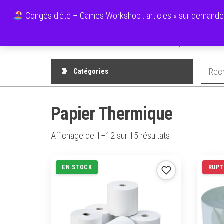
Aller
Ecolo Cartouche
Congés d'été – Games Workshop : articles « sur demande » 
au
contenu
Boutique
Mes F
Catégories
Papier Thermique
Trié
Affichage de 1–12 sur 15 résultats
par
popularité
EN STOCK
RUPT