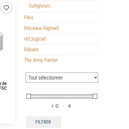
Surligneurs
Piles
Pinceaux Raphaël
ref_logiciel
Rubans
The Army Painter
u de
 FSC
€
-
Minimum Price
Maximum Price
FILTRER