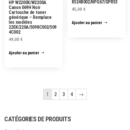
8524B002/NPG67/GPR53
HP W2200X/W2200A
Canon 069H Noir
45,00
€
Cartouche de toner
générique – Remplace
les modèles
Ajouter au panier
220X/220A/5098C002/509
4C002
49,00
€
Ajouter au panier
1
2
3
4
→
CATÉGORIES DE PRODUITS