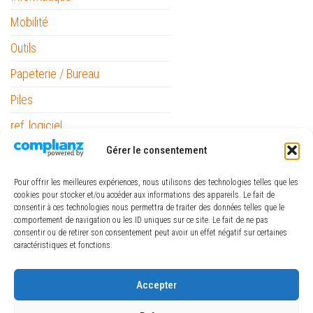
Mobilité
Outils
Papeterie / Bureau
Piles
ref_logiciel
Rubans
Gérer le consentement
Pour offrir les meilleures expériences, nous utilisons des technologies telles que les
cookies pour stocker et/ou accéder aux informations des appareils. Le fait de
consentir à ces technologies nous permettra de traiter des données telles que le
comportement de navigation ou les ID uniques sur ce site. Le fait de ne pas
consentir ou de retirer son consentement peut avoir un effet négatif sur certaines
caractéristiques et fonctions.
€
-
Minimum Price
Maximum Price
Accepter
FILTRER