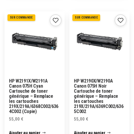
SUR COMMANDE
SUR COMMANDE
HP W2191X/W2191A
HP W2190X/W2190A
Canon 075H Cyan
Canon 075H Noir
Cartouche de toner
Cartouche de toner
générique – Remplace
générique – Remplace
les cartouches
les cartouches
219X/219A/6368C002/636
219X/219A/6369C002/636
4C002 (Copie)
5C002
55,00
€
55,00
€
Ajouter au panier
Ajouter au panier