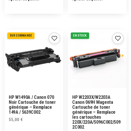
SUR COMMANDE
EN STOCK
HP W1490A / Canon 070
HP W2203X/W2203A
Noir Cartouche de toner
Canon 069H Magenta
générique – Remplace
Cartouche de toner
149A / 5639C002
générique – Remplace
les cartouches
55,00
€
220X/220A/5096C002/509
2C002