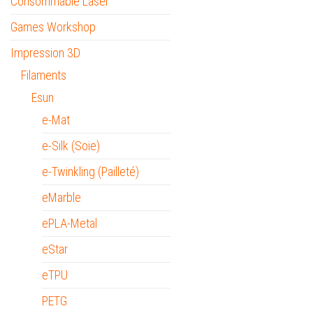
Consommable Laser
Games Workshop
Impression 3D
Filaments
Esun
e-Mat
e-Silk (Soie)
e-Twinkling (Pailleté)
eMarble
ePLA-Metal
eStar
eTPU
PETG