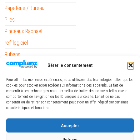
Papeterie / Bureau
Piles
Pinceaux Raphaël
ref_logiciel
Rubans
The Army Painter
Gérer le consentement
Pour offrir les meilleures expériences, nous utilisons des technologies telles que les
cookies pour stocker et/ou accéder aux informations des appareils. Le fait de
consentir à ces technologies nous permettra de traiter des données telles que le
comportement de navigation ou les ID uniques sur ce site. Le fait de ne pas
consentir ou de retirer son consentement peut avoir un effet négatif sur certaines
caractéristiques et fonctions.
€
-
Minimum Price
Maximum Price
Accepter
FILTRER
Refuser