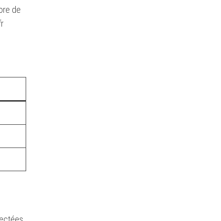
core de
fr
lectées,