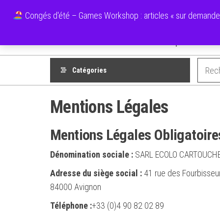
Aller
Ecolo Cartouche
Congés d'été – Games Workshop : articles « sur demande » 
au
contenu
Boutique
Mes F
Catégories
Mentions Légales
Mentions Légales Obligatoire
Dénomination sociale :
SARL ECOLO CARTOUCH
Adresse du siège social :
41 rue des Fourbisseu
84000 Avignon
Téléphone :
+33 (0)4 90 82 02 89