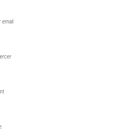
r email
xercer
nt
e.