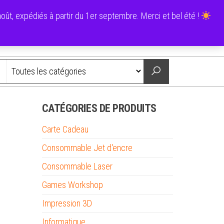
0
ût, expédiés à partir du 1er septembre. Merci et bel été !
0,00 €
Nous contacter
CATÉGORIES DE PRODUITS
Carte Cadeau
Consommable Jet d'encre
Consommable Laser
Games Workshop
Impression 3D
Informatique