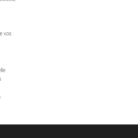
de vos
lle.
s
f