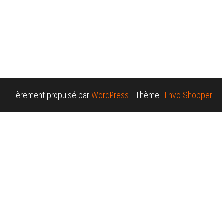
Fièrement propulsé par
WordPress
|
Thème :
Envo Shopper