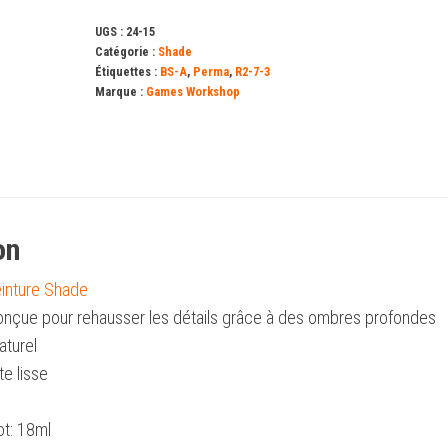
UGS :
24-15
Catégorie :
Shade
Étiquettes :
BS-A
,
Perma
,
R2-7-3
Marque :
Games Workshop
on
peinture Shade
nçue pour rehausser les détails grâce à des ombres profondes
aturel
te lisse
ot: 18ml