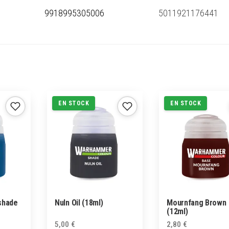
9918995305006
5011921176441
EN STOCK
EN STOCK
shade
Nuln Oil (18ml)
Mournfang Brown
(12ml)
5,00
€
2,80
€