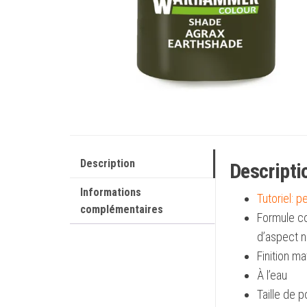
Description
Descripti
Informations
Tutoriel: 
complémentaires
Formule co
d’aspect n
Finition ma
À l’eau
Taille de p