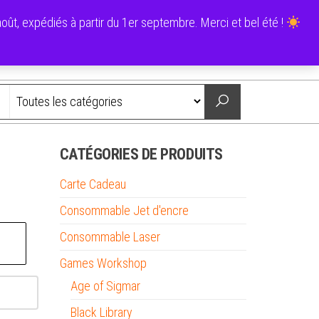
0
ût, expédiés à partir du 1er septembre. Merci et bel été !
0,00 €
Nous contacter
CATÉGORIES DE PRODUITS
Carte Cadeau
Consommable Jet d'encre
Consommable Laser
Games Workshop
Age of Sigmar
Black Library