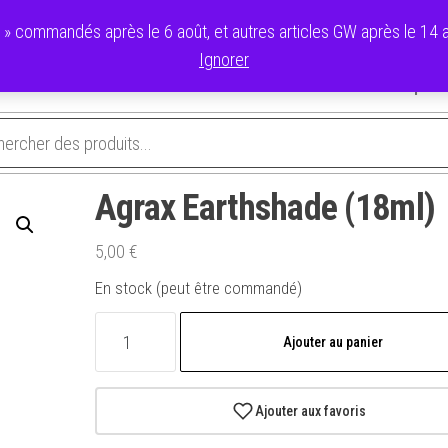
commandés après le 6 août, et autres articles GW après le 14 ao
Ignorer
avoris
Validation de la commande
Panier
Mon compte
Agrax Earthshade (18ml)
5,00
€
En stock (peut être commandé)
quantité
Ajouter au panier
de
Agrax
Earthshade
Ajouter aux favoris
(18ml)