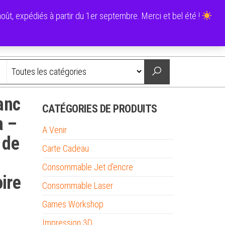
0
ût, expédiés à partir du 1er septembre. Merci et bel été !
0,00 €
Nous contacter
anc
CATÉGORIES DE PRODUITS
a –
A Venir
 de
Carte Cadeau
Consommable Jet d'encre
oire
Consommable Laser
Games Workshop
Impression 3D