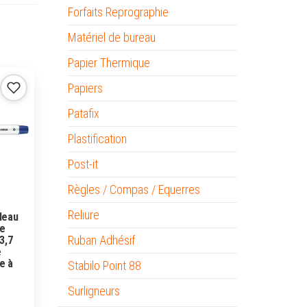
Forfaits Reprographie
Matériel de bureau
Papier Thermique
Papiers
Patafix
Plastification
Post-it
Règles / Compas / Equerres
Reliure
leau
te
Ruban Adhésif
3,7
e
e à
Stabilo Point 88
Surligneurs