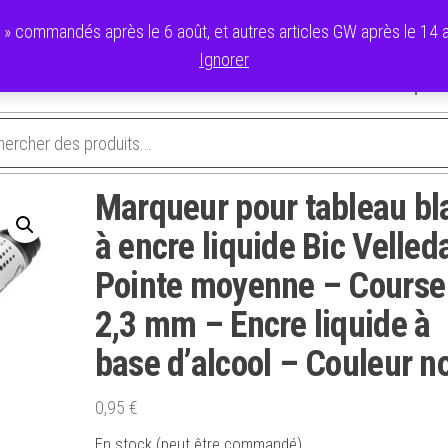
commandés après le 6 août, et autres articles GW après le 14 ao
Ignorer
avoris
Validation de la commande
Panier
Mon compte
Marqueur pour tableau bl
à encre liquide Bic Velled
Pointe moyenne – Course
2,3 mm – Encre liquide à
base d’alcool – Couleur n
0,95
€
En stock (peut être commandé)