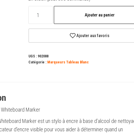
quantité
Ajouter au panier
de
Marqueur
pour
Ajouter aux favoris
tableau
blanc
UGS :
902088
à
Catégorie :
Marqueurs Tableau Blanc
encre
liquide
Bic
Velleda
on
-
k Whiteboard Marker
Pointe
moyenne
hiteboard Marker est un stylo à encre à base d’alcool de nettoya
-
cateur d’encre visible pour vous aider à déterminer quand un