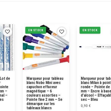
EN STOCK
EN STOCK
 Lot de
Marqueur pour tableau
Marqueur pour tab
r
blanc Nobo Mini avec
blanc Milan à poin
Pointe
capuchon effaceur
ronde – Pointe de 
 mm –
magnétique – 6
mm – Encre à bas
mal –
couleurs assorties –
d’alcool – Effaçabl
ies
Pointe fine 2 mm – Se
sec – Bleu
démarque sur les
0,90
€
tableaux blancs