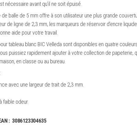
Course
 nécessaire avant qu’il ne soit épuisé.
de
 de balle de 5 mm offre à son utilisateur une plus grande couvert
2,3
eur de ligne de 2,3 mm, les marqueurs de réservoir d’encre liquide
mm
onne aide pour votre travail.
-
ur tableau blanc BIC Velleda sont disponibles en quatre couleur
Encre
ous puissiez rapidement ajouter à votre collection de papeterie, 
liquide
maison, en classe ou au bureau.
à
base
:
d'alcool
ence avec une largeur de trait de 2,3 mm.
-
e
Couleur
à faible odeur.
noire
.
EAN :
3086123304635