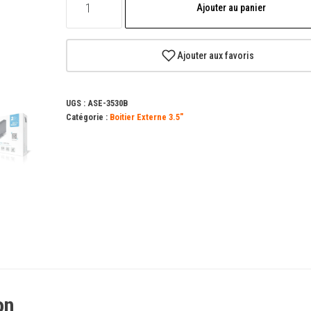
Ajouter au panier
de
Boîtier
externe
Ajouter aux favoris
Aisens
3,5"
UGS :
ASE-3530B
pour
Catégorie :
Boitier Externe 3.5"
disques
durs
SATA
I,
II
et
III
vers
USB
on
3.0/USB