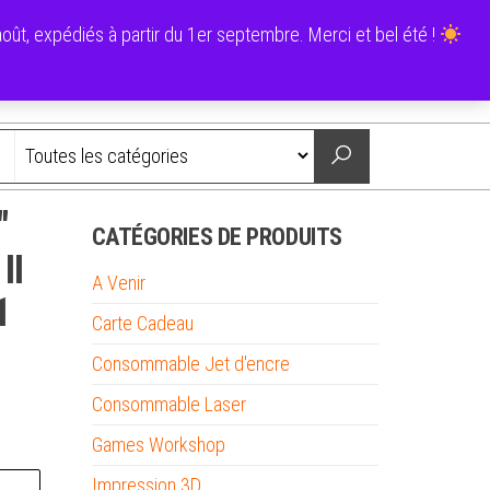
0
ût, expédiés à partir du 1er septembre. Merci et bel été !
0,00 €
Nous contacter
″
CATÉGORIES DE PRODUITS
II
A Venir
1
Carte Cadeau
Consommable Jet d'encre
Consommable Laser
Games Workshop
Impression 3D