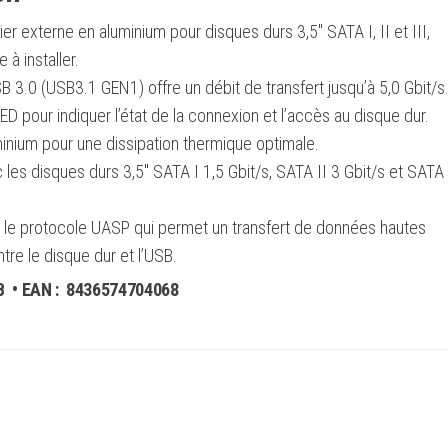
3.1
r externe en aluminium pour disques durs 3,5″ SATA I, II et III,
GEN1
 à installer.
-
 3.0 (USB3.1 GEN1) offre un débit de transfert jusqu’à 5,0 Gbit/s
Noir
 pour indiquer l’état de la connexion et l’accès au disque dur.
inium pour une dissipation thermique optimale.
les disques durs 3,5″ SATA I 1,5 Gbit/s, SATA II 3 Gbit/s et SATA 
 le protocole UASP qui permet un transfert de données hautes
re le disque dur et l’USB.
B
• EAN :
8436574704068