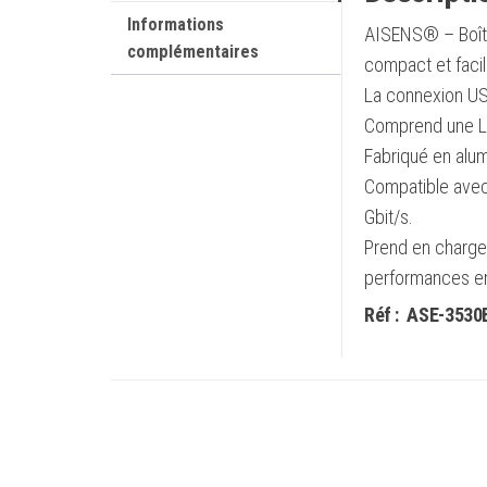
Informations
AISENS® – Boîtie
complémentaires
compact et facile
La connexion USB
Comprend une LED
Fabriqué en alum
Compatible avec 
Gbit/s.
Prend en charge
performances ent
Réf :
ASE-3530