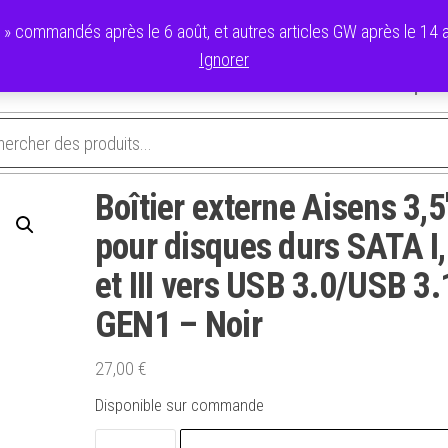
commandés après le 6 août, et autres articles GW après le 14 ao
Ignorer
avoris
Validation de la commande
Panier
Mon compte
Boîtier externe Aisens 3,5
pour disques durs SATA I, 
et III vers USB 3.0/USB 3.
GEN1 – Noir
27,00
€
Disponible sur commande
quantité