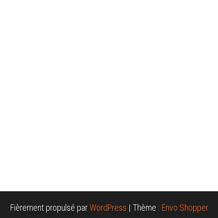
Fièrement propulsé par
WordPress
|
Thème :
Envo Shopper