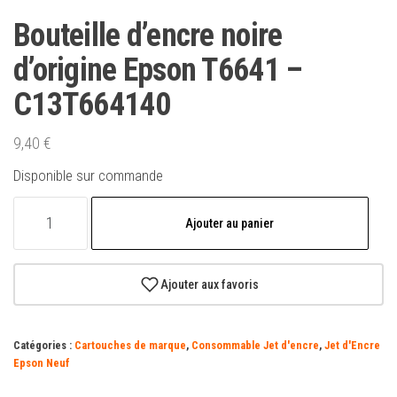
Bouteille d’encre noire
d’origine Epson T6641 –
C13T664140
9,40
€
Disponible sur commande
quantité
Ajouter au panier
de
Bouteille
d'encre
Ajouter aux favoris
noire
d'origine
Catégories :
Cartouches de marque
,
Consommable Jet d'encre
,
Jet d'Encre
Epson
Epson Neuf
T6641