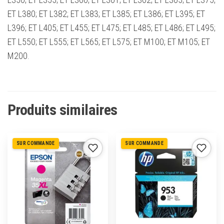
ET L380; ET L382; ET L383; ET L385; ET L386; ET L395; ET
L396; ET L405; ET L455; ET L475; ET L485; ET L486; ET L495;
ET L550; ET L555; ET L565; ET L575; ET M100; ET M105; ET
M200.
Produits similaires
SUR COMMANDE
SUR COMMANDE