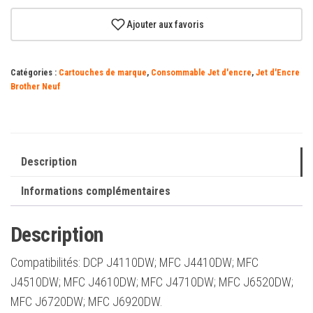
Brother
LC125XL
Ajouter aux favoris
Cartouche
d'encre
Catégories :
Cartouches de marque
,
Consommable Jet d'encre
,
Jet d'Encre
cyan
Brother Neuf
d'origine
-
LC125XLCBP
Description
Informations complémentaires
Description
Compatibilités: DCP J4110DW; MFC J4410DW; MFC
J4510DW; MFC J4610DW; MFC J4710DW; MFC J6520DW;
MFC J6720DW; MFC J6920DW.