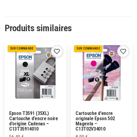
Produits similaires
SUR COMMANDE
SUR COMMANDE
Epson T3591 (35XL)
Cartouche d’encre
Cartouche d’encre noire
originale Epson 502
d’origine Cadenas –
Magenta –
C13T35914010
C13T02V34010
56,40
€
8,00
€