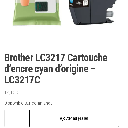
Brother LC3217 Cartouche
d’encre cyan d’origine –
LC3217C
14,10
€
Disponible sur commande
quantité
Ajouter au panier
de