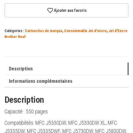
Brother
LC3217
Ajouter aux favoris
Cartouche
d'encre
Catégories :
Cartouches de marque
,
Consommable Jet d'encre
,
Jet d'Encre
cyan
Brother Neuf
d'origine
-
LC3217C
Description
Informations complémentaires
Description
Capacité :
550 pages
Compatibilités: MFC J5330DW; MFC J5330DW XL; MFC
J5335DW; MFC J5335DWF; MFC J5730DW; MFC J5830DW;