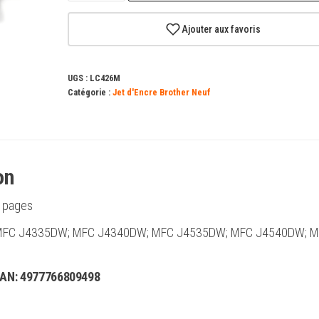
Brother
LC426
Ajouter aux favoris
magenta
Cartouche
UGS :
LC426M
d'encre
Catégorie :
Jet d'Encre Brother Neuf
d'origine
-
LC426M
on
 pages
s: MFC J4335DW; MFC J4340DW; MFC J4535DW; MFC J4540DW; 
EAN:
4977766809498