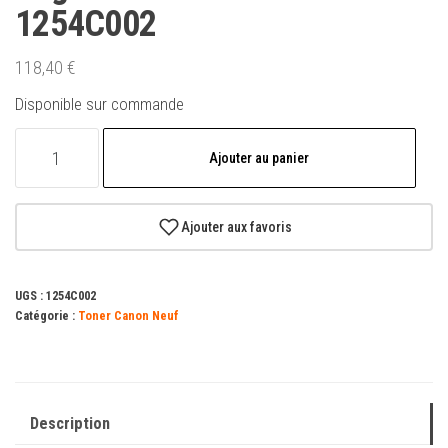
1254C002
118,40
€
Disponible sur commande
quantité
Ajouter au panier
de
Cartouche
de
Ajouter aux favoris
toner
noire
UGS :
1254C002
originale
Catégorie :
Toner Canon Neuf
Canon
046H
-
1254C002
Description