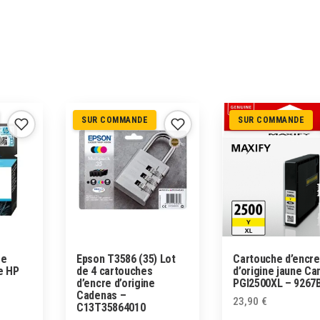
SUR COMMANDE
SUR COMMANDE
re
Epson T3586 (35) Lot
Cartouche d’encre
e HP
de 4 cartouches
d’origine jaune Ca
d’encre d’origine
PGI2500XL – 9267
Cadenas –
23,90
€
C13T35864010