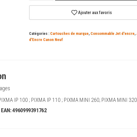
Canon
CLI36
Ajouter aux favoris
cartouche
d'encre
Catégories :
Cartouches de marque
,
Consommable Jet d'encre
,
couleur
d'Encre Canon Neuf
d'origine
-
1511B001
on
ages
: PIXMA IP 100 ; PIXMA IP 110 ; PIXMA MINI 260; PIXMA MINI 320
 EAN:
4960999391762