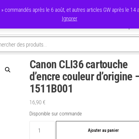
commandés après le 6 août, et autres articles GW après le 14 ao
Ignorer
avoris
Validation de la commande
Panier
Mon compte
Canon CLI36 cartouche
d’encre couleur d’origine 
1511B001
16,90
€
Disponible sur commande
quantité
Ajouter au panier
de