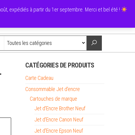
0
ût, expédiés à partir du 1er septembre. Merci et bel été !
0,00 €
Nous contacter
CATÉGORIES DE PRODUITS
–
Carte Cadeau
Consommable Jet d'encre
Cartouches de marque
Jet d'Encre Brother Neuf
Jet d'Encre Canon Neuf
Jet d'Encre Epson Neuf