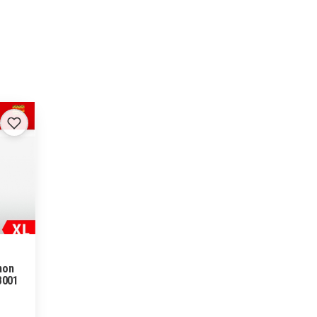
non
B001