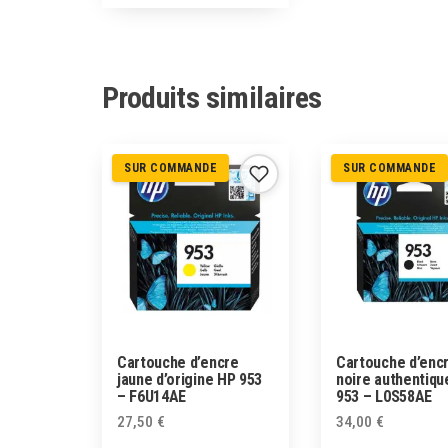
Produits similaires
SUR COMMANDE
SUR COMMANDE
Cartouche d’encre
Cartouche d’enc
jaune d’origine HP 953
noire authentiqu
– F6U14AE
953 – L0S58AE
27,50
€
34,00
€