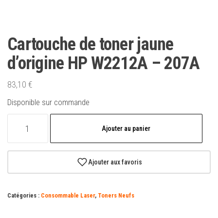
Cartouche de toner jaune
d’origine HP W2212A – 207A
83,10
€
Disponible sur commande
quantité
Ajouter au panier
de
Cartouche
de
Ajouter aux favoris
toner
jaune
Catégories :
Consommable Laser
,
Toners Neufs
d'origine
HP