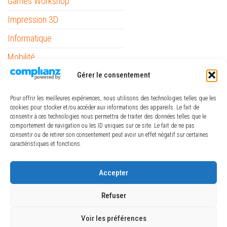
Games Workshop
Impression 3D
Informatique
Mobilité
Outils
Gérer le consentement
Papeterie / Bureau
Pour offrir les meilleures expériences, nous utilisons des technologies telles que les
cookies pour stocker et/ou accéder aux informations des appareils. Le fait de
Piles
consentir à ces technologies nous permettra de traiter des données telles que le
comportement de navigation ou les ID uniques sur ce site. Le fait de ne pas
Pinceaux Raphaël
consentir ou de retirer son consentement peut avoir un effet négatif sur certaines
caractéristiques et fonctions.
ref_logiciel
Rubans
Accepter
The Army Painter
Refuser
Voir les préférences
Fièrement propulsé par
WordPress
|
Thème :
Envo