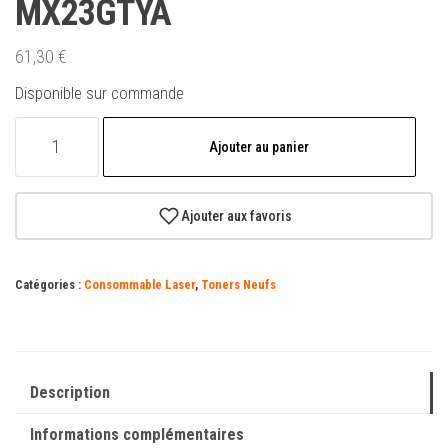
MX23GTYA
61,30
€
Disponible sur commande
quantité
Ajouter au panier
de
Cartouche
de
Ajouter aux favoris
toner
jaune
Catégories :
Consommable Laser
,
Toners Neufs
d'origine
Sharp
MX23
-
Description
MX23GTYA
Informations complémentaires