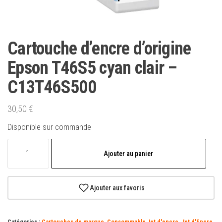
Cartouche d’encre d’origine
Epson T46S5 cyan clair –
C13T46S500
30,50
€
Disponible sur commande
quantité
Ajouter au panier
de
Cartouche
d'encre
Ajouter aux favoris
d'origine
Epson
Catégories :
Cartouches de marque
,
Consommable Jet d'encre
,
Jet d'Encre