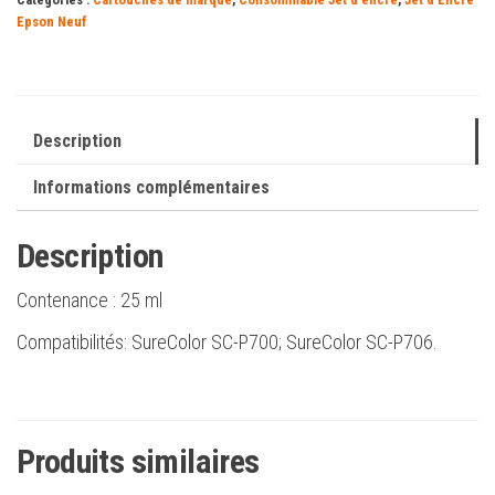
T46S5
Epson Neuf
cyan
clair
-
C13T46S500
Description
Informations complémentaires
Description
Contenance :
25 ml
Compatibilités: SureColor SC-P700; SureColor SC-P706.
Produits similaires