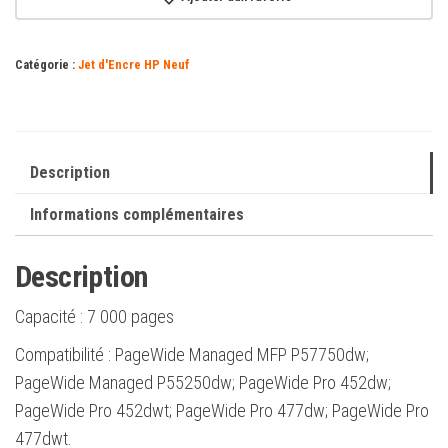
HP
973X
Catégorie :
Jet d'Encre HP Neuf
Cyan
authentique
-
F6T81AE
Description
Informations complémentaires
Description
Capacité :
7 000 pages
Compatibilité : PageWide Managed MFP P57750dw;
PageWide Managed P55250dw; PageWide Pro 452dw;
PageWide Pro 452dwt; PageWide Pro 477dw; PageWide Pro
477dwt.