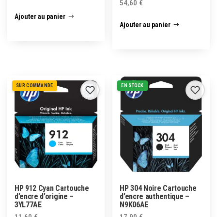
54,60
€
Ajouter au panier
Ajouter au panier
SUR COMMANDE
EN STOCK
HP 912 Cyan Cartouche
HP 304 Noire Cartouche
d’encre d’origine –
d’encre authentique –
3YL77AE
N9K06AE
11,60
€
17,90
€