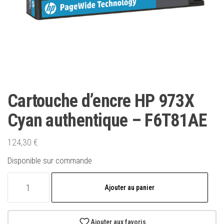
Cartouche d’encre HP 973X
Cyan authentique – F6T81AE
124,30
€
Disponible sur commande
quantité
Ajouter au panier
de
Cartouche
d'encre
Ajouter aux favoris