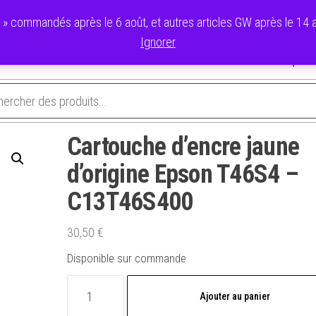
commandés après le 6 août, et autres articles GW après le 14 ao
Ignorer
avoris
Validation de la commande
Panier
Mon compte
Cartouche d’encre jaune
d’origine Epson T46S4 –
C13T46S400
30,50
€
Disponible sur commande
quantité
Ajouter au panier
de