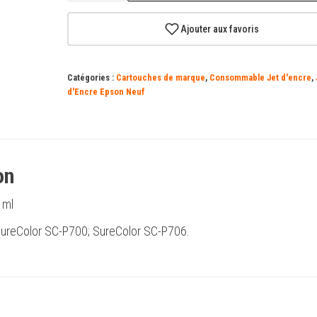
Cartouche
d'encre
Ajouter aux favoris
jaune
d'origine
Catégories :
Cartouches de marque
,
Consommable Jet d'encre
,
Epson
d'Encre Epson Neuf
T46S4
-
C13T46S400
on
 ml
 SureColor SC-P700; SureColor SC-P706.