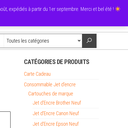
0
ût, expédiés à partir du 1er septembre. Merci et bel été !
0,00 €
Nous contacter
CATÉGORIES DE PRODUITS
Carte Cadeau
Consommable Jet d'encre
Cartouches de marque
Jet d'Encre Brother Neuf
Jet d'Encre Canon Neuf
Jet d'Encre Epson Neuf