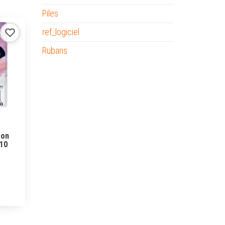
Piles
ref_logiciel
Rubans
son
10