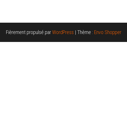
Fièrement propulsé par
WordPress
|
Thème :
Envo Shopper