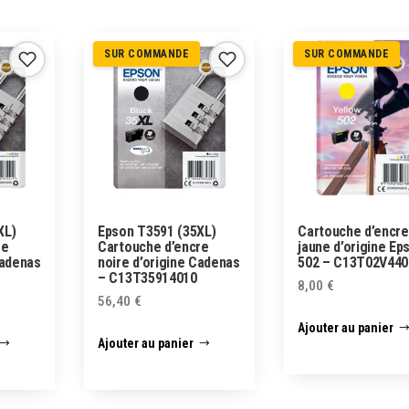
SUR COMMANDE
SUR COMMANDE
XL)
Epson T3591 (35XL)
Cartouche d’encre
re
Cartouche d’encre
jaune d’origine Ep
Cadenas
noire d’origine Cadenas
502 – C13T02V440
– C13T35914010
8,00
€
56,40
€
Ajouter au panier
Ajouter au panier