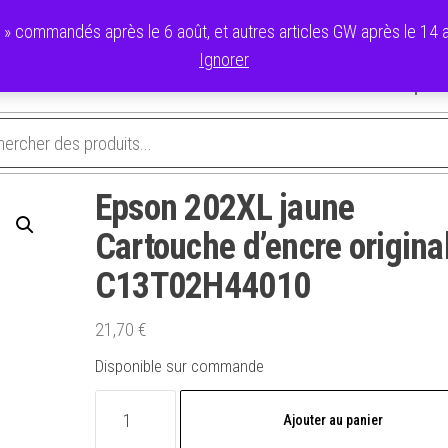
commandés après le 6 août, et autres articles GW après le 14 ao
Ignorer
avoris
Validation de la commande
Panier
Mon compte
Epson 202XL jaune
Cartouche d’encre origina
C13T02H44010
21,70
€
Disponible sur commande
quantité
Ajouter au panier
de