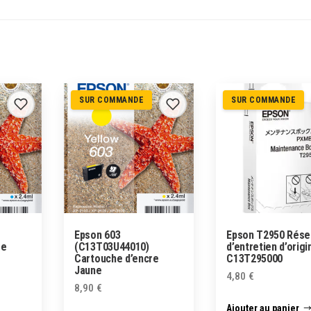
SUR COMMANDE
SUR COMMANDE
Epson 603
Epson T2950 Rése
re
(C13T03U44010)
d’entretien d’origi
Cartouche d’encre
C13T295000
Jaune
4,80
€
8,90
€
Ajouter au panier