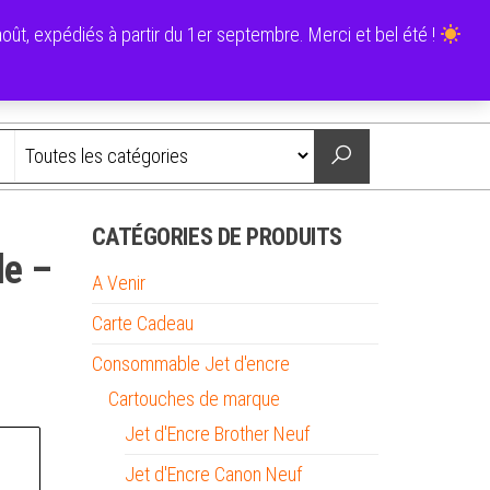
0
ût, expédiés à partir du 1er septembre. Merci et bel été !
0,00 €
Nous contacter
CATÉGORIES DE PRODUITS
le –
A Venir
Carte Cadeau
Consommable Jet d'encre
Cartouches de marque
Jet d'Encre Brother Neuf
Jet d'Encre Canon Neuf