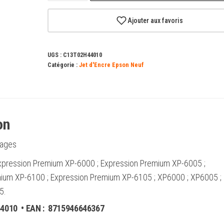
Epson
202XL
Ajouter aux favoris
jaune
Cartouche
UGS :
C13T02H44010
d'encre
Catégorie :
Jet d'Encre Epson Neuf
originale
-
C13T02H44010
on
ages
 Expression Premium XP-6000 ; Expression Premium XP-6005 ;
ium XP-6100 ; Expression Premium XP-6105 ; XP6000 ; XP6005 ;
5.
44010
• EAN :
8715946646367