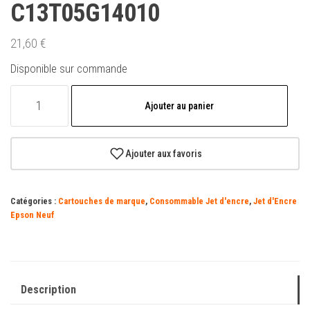
C13T05G14010
21,60
€
Disponible sur commande
quantité
Ajouter au panier
de
Cartouche
d'encre
Ajouter aux favoris
noire
d'origine
Catégories :
Cartouches de marque
,
Consommable Jet d'encre
,
Jet d'Encre
Epson
Epson Neuf
405
-
C13T05G14010
Description