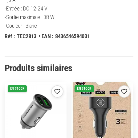
-Entrée : DC 12-24 V
-Sortie maximale : 38 W
-Couleur : Blanc
Réf :
TEC2813
• EAN :
8436546594031
Produits similaires
EN STOCK
EN STOCK