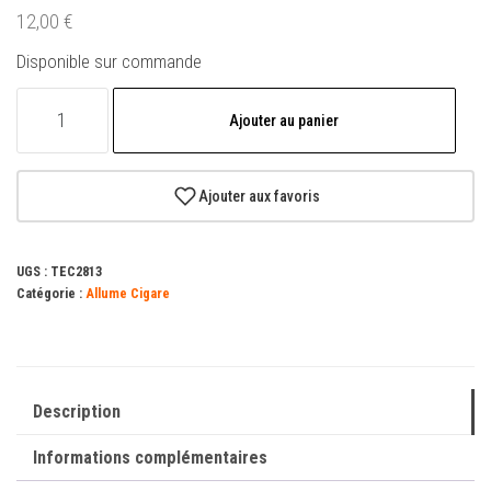
12,00
€
Disponible sur commande
quantité
Ajouter au panier
de
Chargeur
Allume
Ajouter aux favoris
Cigare
TechOneTech
UGS :
TEC2813
1x
Catégorie :
Allume Cigare
USB-
A,
1x
USB-
Description
C
Informations complémentaires
-