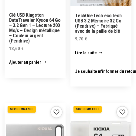
Clé USB Kingston
TechOneTech ecoTech
DataTraveler Kyson 64 Go
USB 3.2 Mémoire 32 Go
– 3.2 Gen 1 – Lecture 200
(Pendrive) – Fabriqué
Mo/s – Design métallique
avec de la paille de blé
– Couleur argent
9,70
€
(Pendrive)
13,60
€
Lire la suite
Ajouter au panier
Je souhaite m'informer du retou
SUR COMMANDE
SUR COMMANDE