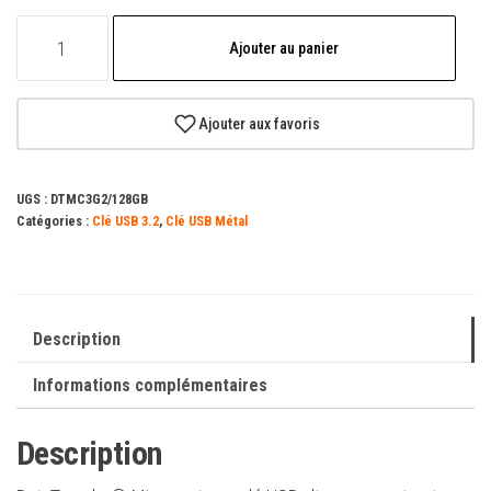
quantité
Ajouter au panier
de
Clé
USB
Ajouter aux favoris
Kingston
DataTraveler
UGS :
DTMC3G2/128GB
128
Catégories :
Clé USB 3.2
,
Clé USB Métal
Go
-
USB
3.2
Description
Gen
Informations complémentaires
1
-
Description
Ultra-
compacte