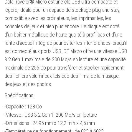
DataTraveler® Micro est une clé USB ultra-compacte et
et
légère, idéale pour un espace de stockage plug-and-stay,
légère
compatible avec les ordinateurs, les imprimantes, les
-
consoles de jeux et bien plus encore. Le disque est doté
Crochet
d’un boîtier métallique de haute qualité à profil bas et d’une
porte-
fente d’accueil intégrée pour éviter les interférences lorsqu’il
clés
est connecté aux ports USB. DT Micro offre une vitesse USB
-
3.2 Gen 1 maximale de 200 Mo/s en lecture et une capacité
Corps
maximale de 256 Go pour transférer et stocker rapidement
en
des fichiers volumineux tels que des films, de la musique,
métal
des jeux et des photos.
(Pendrive)
Spécifications :
-Capacité : 128 Go
-Vitesse : USB 3.2 Gen 1, 200 Mo/s en lecture
-Dimensions : 24,95 mm x 12,2 mm x 4,5 mm
-Température de fonctionnement : de 0ºC à 60ºC