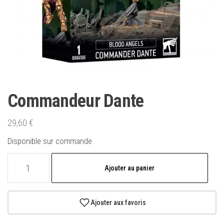
Commandeur Dante
29,60
€
Disponible sur commande
quantité
Ajouter au panier
de
Commandeur
Dante
Ajouter aux favoris