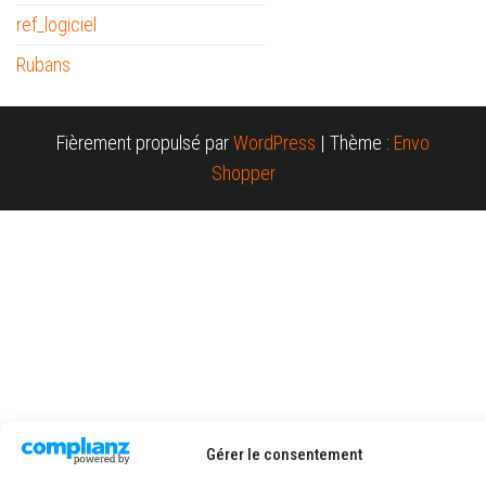
ref_logiciel
Rubans
Fièrement propulsé par
WordPress
|
Thème :
Envo
Shopper
Gérer le consentement