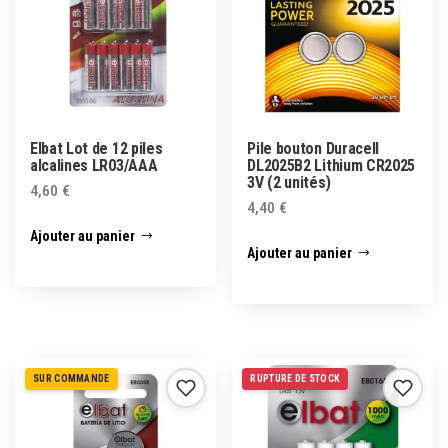
Elbat Lot de 12 piles
Pile bouton Duracell
alcalines LR03/AAA
DL2025B2 Lithium CR2025
3V (2 unités)
4,60
€
4,40
€
Ajouter au panier
Ajouter au panier
SUR COMMANDE
RUPTURE DE STOCK