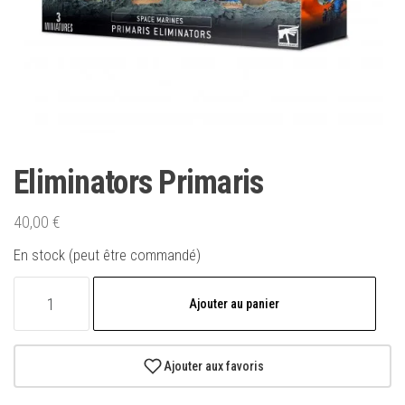
Eliminators Primaris
40,00
€
En stock (peut être commandé)
quantité
Ajouter au panier
de
Eliminators
Primaris
Ajouter aux favoris