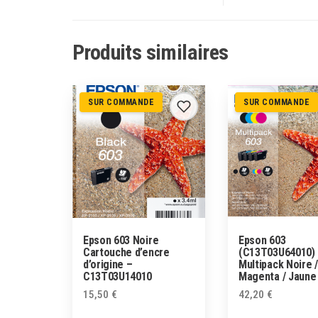
Produits similaires
SUR COMMANDE
SUR COMMANDE
Epson 603 Noire
Epson 603
Cartouche d’encre
(C13T03U64010)
d’origine –
Multipack Noire /
C13T03U14010
Magenta / Jaune
15,50
€
42,20
€