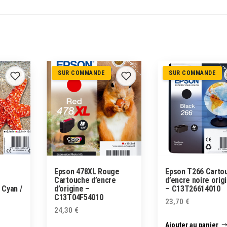
SUR COMMANDE
SUR COMMANDE
Epson 478XL Rouge
Epson T266 Carto
Cartouche d’encre
d’encre noire orig
 Cyan /
d’origine –
– C13T26614010
C13T04F54010
23,70
€
24,30
€
Ajouter au panier