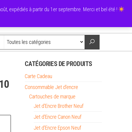
0
ût, expédiés à partir du 1er septembre. Merci et bel été !
0,00 €
Nous contacter
CATÉGORIES DE PRODUITS
Carte Cadeau
10
Consommable Jet d'encre
Cartouches de marque
Jet d'Encre Brother Neuf
Jet d'Encre Canon Neuf
Jet d'Encre Epson Neuf