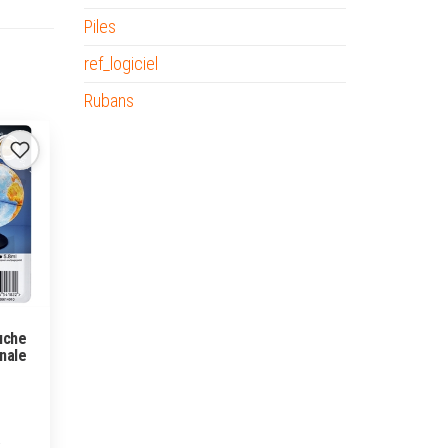
Piles
ref_logiciel
Rubans
uche
inale