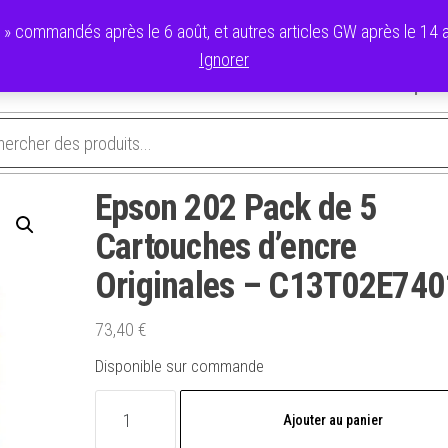
commandés après le 6 août, et autres articles GW après le 14 ao
Ignorer
avoris
Validation de la commande
Panier
Mon compte
Epson 202 Pack de 5
Cartouches d’encre
Originales – C13T02E740
73,40
€
Disponible sur commande
quantité
Ajouter au panier
de