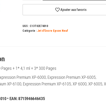
Epson
202
Ajouter aux favoris
Pack
de
UGS :
C13T02E74010
5
Catégorie :
Jet d'Encre Epson Neuf
Cartouches
d'encre
Originales
-
on
C13T02E74010
 Pages + 1* 4,1 ml + 3* 300 Pages
 Expression Premium XP-6000; Expression Premium XP-6005;
ium XP-6100; Expression Premium XP-6105; XP 6000; XP 6005; 
4010
• EAN:
8715946646435