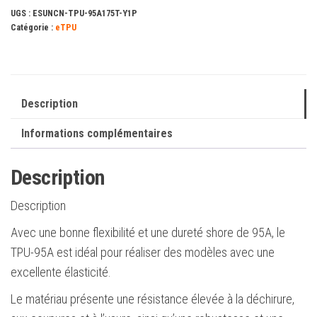
1.75mm
UGS :
ESUNCN-TPU-95A175T-Y1P
1Kg
Catégorie :
eTPU
transparent
jaune
Description
Informations complémentaires
Description
Description
Avec une bonne flexibilité et une dureté shore de 95A, le
TPU-95A est idéal pour réaliser des modèles avec une
excellente élasticité.
Le matériau présente une résistance élevée à la déchirure,