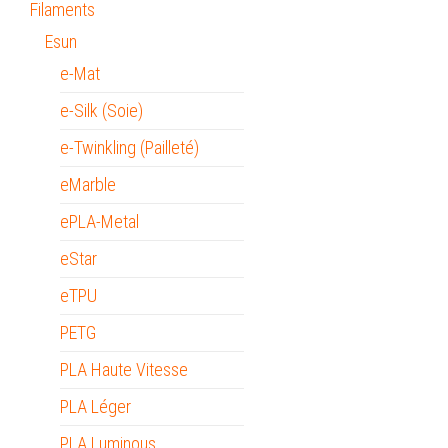
Filaments
Esun
e-Mat
e-Silk (Soie)
e-Twinkling (Pailleté)
eMarble
ePLA-Metal
eStar
eTPU
PETG
PLA Haute Vitesse
PLA Léger
PLA Luminous