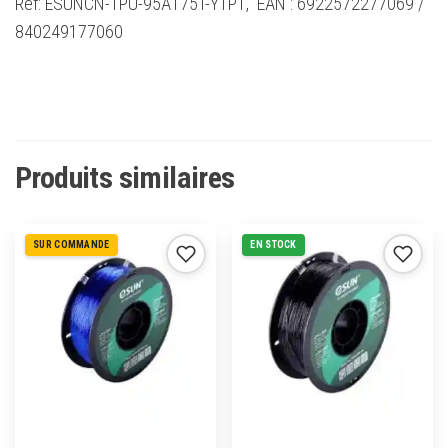
Ref: ESUNCN-TPU-95A175T-Y1P1, EAN : 6922572277069 /
840249177060
Produits similaires
SUR COMMANDE
EN STOCK