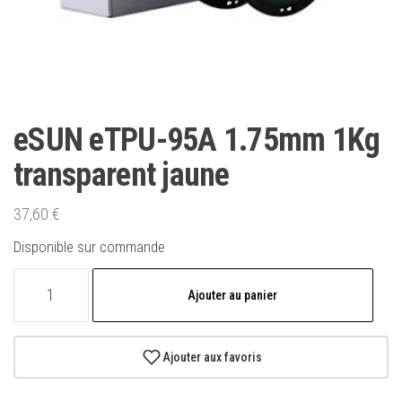
eSUN eTPU-95A 1.75mm 1Kg
transparent jaune
37,60
€
Disponible sur commande
quantité
Ajouter au panier
de
eSUN
eTPU-
Ajouter aux favoris
95A