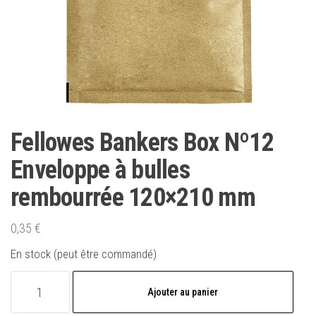
Fellowes Bankers Box Nº12
Enveloppe à bulles
rembourrée 120×210 mm
0,35
€
En stock (peut être commandé)
quantité
Ajouter au panier
de