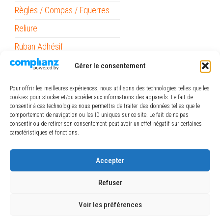
Règles / Compas / Equerres
Reliure
Ruban Adhésif
Stabilo Point 88
Gérer le consentement
Surligneurs
Pour offrir les meilleures expériences, nous utilisons des technologies telles que les
cookies pour stocker et/ou accéder aux informations des appareils. Le fait de
Piles
consentir à ces technologies nous permettra de traiter des données telles que le
comportement de navigation ou les ID uniques sur ce site. Le fait de ne pas
Pinceaux Raphaël
consentir ou de retirer son consentement peut avoir un effet négatif sur certaines
caractéristiques et fonctions.
ref_logiciel
Rubans
Accepter
The Army Painter
Refuser
Voir les préférences
Fièrement propulsé par
WordPress
|
Thème :
Envo