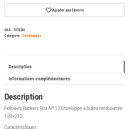
Fellowes
Bankers
Ajouter aux favoris
Box
Nº12
UGS :
7375201
Enveloppe
Catégorie :
Enveloppes
à
bulles
rembourrée
120x210
Description
mm
Informations complémentaires
Description
Fellowes Bankers Box Nº 12 Enveloppe à bulles rembourrée
120×210.
Caractéristiques :