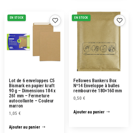
EN STOCK
EN STOCK
Lot de 6 enveloppes C5
Fellowes Bankers Box
Bismark en papier kraft
Nº14 Enveloppe à bulles
90 g – Dimensions 184 x
rembourrée 180×160 mm
261 mm – Fermeture
0,50
€
autocollante – Couleur
marron
Ajouter au panier
1,05
€
Ajouter au panier