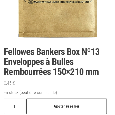
Fellowes Bankers Box Nº13
Enveloppes à Bulles
Rembourrées 150×210 mm
0,45
€
En stock (peut être commandé)
quantité
Ajouter au panier
de