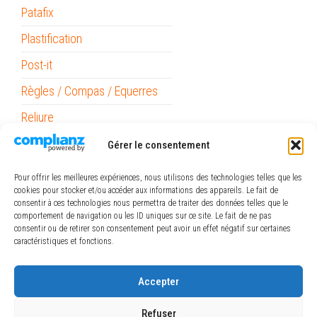
Patafix
Plastification
Post-it
Règles / Compas / Equerres
Reliure
Ruban Adhésif
Gérer le consentement
Stabilo Point 88
Pour offrir les meilleures expériences, nous utilisons des technologies telles que les
cookies pour stocker et/ou accéder aux informations des appareils. Le fait de
Surligneurs
consentir à ces technologies nous permettra de traiter des données telles que le
comportement de navigation ou les ID uniques sur ce site. Le fait de ne pas
Piles
consentir ou de retirer son consentement peut avoir un effet négatif sur certaines
caractéristiques et fonctions.
ref_logiciel
Rubans
Accepter
The Army Painter
Refuser