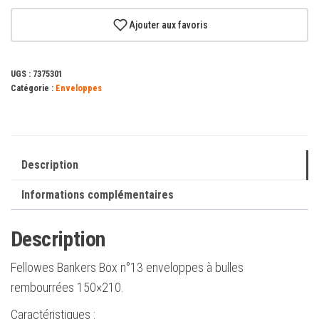
Fellowes
Bankers
Ajouter aux favoris
Box
Nº13
UGS :
7375301
Enveloppes
Catégorie :
Enveloppes
à
Bulles
Rembourrées
150x210
Description
mm
Informations complémentaires
Description
Fellowes Bankers Box n°13 enveloppes à bulles
rembourrées 150×210.
Caractéristiques :