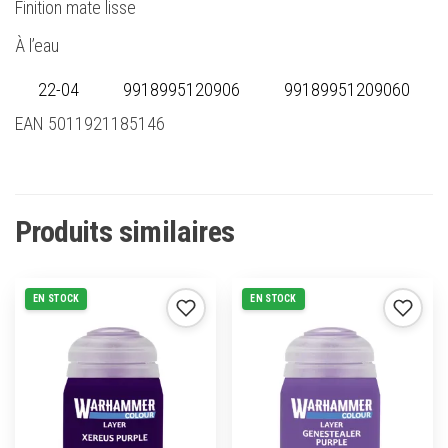
Finition mate lisse
À l’eau
22-04
9918995120906
99189951209060
EAN 5011921185146
Produits similaires
EN STOCK
EN STOCK