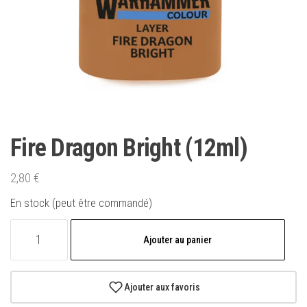
Fire Dragon Bright (12ml)
2,80
€
En stock (peut être commandé)
quantité
Ajouter au panier
de
Fire
Dragon
Ajouter aux favoris
Bright