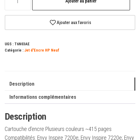
Ajouter au panier
de
HP
303XL
Ajouter aux favoris
Couleur
Cartouche
UGS :
T6N03AE
d'encre
Catégorie :
Jet d'Encre HP Neuf
originale
-
T6N03AE
Description
Informations complémentaires
Description
Cartouche d’encre Plusieurs couleurs ~415 pages
Compatibilités: Envy Inspire 7200e; Envy Inspire 7220e; Envy