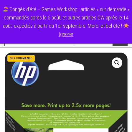
Aller
0
Ecolo Cartouche
Congés d'été – Games Workshop : articles « sur demande »
au
Menu
commandés après le 6 août, et autres articles GW après le 14
contenu
Catégories
août, expédiés à partir du 1er septembre. Merci et bel été !
Ignorer
SUR COMMANDE