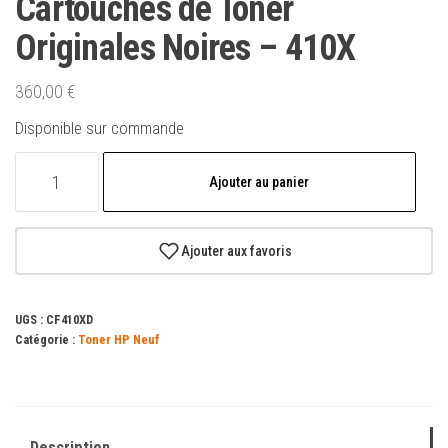
Cartouches de Toner
Originales Noires – 410X
360,00
€
Disponible sur commande
quantité
Ajouter au panier
de
HP
CF410X
Ajouter aux favoris
Pack
de
UGS :
CF410XD
2
Catégorie :
Toner HP Neuf
Cartouches
de
Toner
Originales
Description