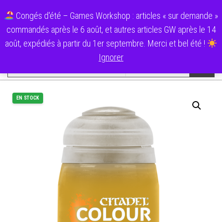
Aller
0
Ecolo Cartouche
Congés d'été – Games Workshop : articles « sur demande »
au
Menu
commandés après le 6 août, et autres articles GW après le 14
contenu
Catégories
août, expédiés à partir du 1er septembre. Merci et bel été !
Ignorer
EN STOCK