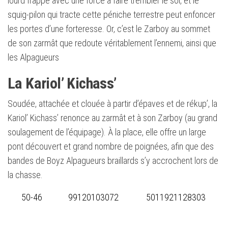
lourd frappe avec une force à faire trembler le sol, et le
squig-pilon qui tracte cette péniche terrestre peut enfoncer
les portes d’une forteresse. Or, c’est le Zarboy au sommet
de son zarmât que redoute véritablement l’ennemi, ainsi que
les Alpagueurs
La Kariol’ Kichass’
Soudée, attachée et clouée à partir d’épaves et de rékup’, la
Kariol’ Kichass’ renonce au zarmât et à son Zarboy (au grand
soulagement de l’équipage). À la place, elle offre un large
pont découvert et grand nombre de poignées, afin que des
bandes de Boyz Alpagueurs braillards s’y accrochent lors de
la chasse.
50-46
99120103072
5011921128303