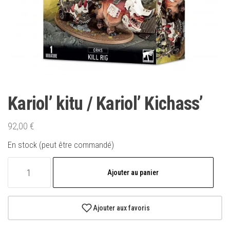
Kariol’ kitu / Kariol’ Kichass’
92,00
€
En stock (peut être commandé)
quantité
Ajouter au panier
de
Kariol'
kitu
Ajouter aux favoris
/