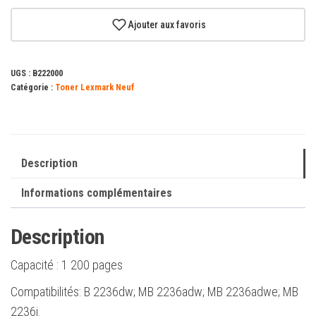
Lexmark
B2236/MB2236
Ajouter aux favoris
Cartouche
de
UGS :
B222000
toner
Catégorie :
Toner Lexmark Neuf
noir
d'origine
-
B222000
Description
Informations complémentaires
Description
Capacité :
1 200 pages
Compatibilités: B 2236dw; MB 2236adw; MB 2236adwe; MB
2236i.