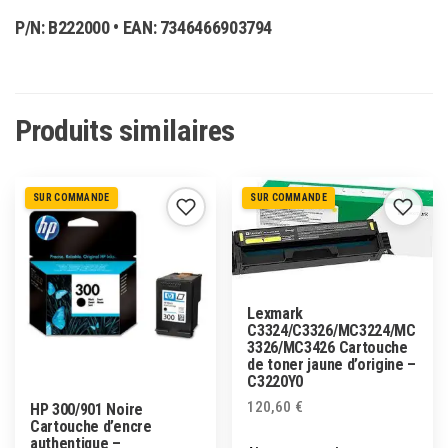
P/N:
B222000
• EAN:
7346466903794
Produits similaires
SUR COMMANDE
SUR COMMANDE
Lexmark
C3324/C3326/MC3224/MC
3326/MC3426 Cartouche
de toner jaune d’origine –
C3220Y0
120,60
€
HP 300/901 Noire
Cartouche d’encre
authentique –