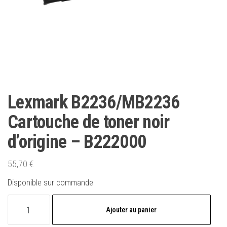
Lexmark B2236/MB2236
Cartouche de toner noir
d’origine – B222000
55,70
€
Disponible sur commande
quantité
Ajouter au panier
de