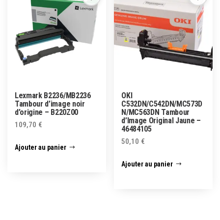
Lexmark B2236/MB2236
OKI
Tambour d’image noir
C532DN/C542DN/MC573D
d’origine – B220Z00
N/MC563DN Tambour
d’Image Original Jaune –
109,70
€
46484105
50,10
€
Ajouter au panier
Ajouter au panier