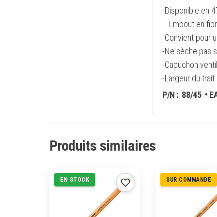
-Disponible en 4
– Embout en fibr
-Convient pour u
-Ne sèche pas s’
-Capuchon ventil
-Largeur du trait 
P/N :
88/45
• E
Produits similaires
EN STOCK
SUR COMMANDE