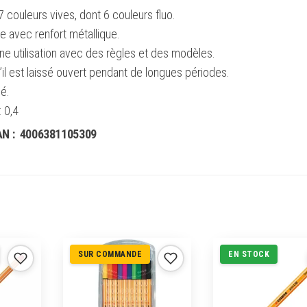
7 couleurs vives, dont 6 couleurs fluo.
à
e avec renfort métallique.
base
ne utilisation avec des règles et des modèles.
d'eau
il est laissé ouvert pendant de longues périodes.
-
é.
Couleur
: 0,4
marron
AN :
4006381105309
SUR COMMANDE
EN STOCK