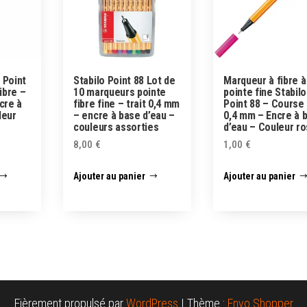
 Point
Stabilo Point 88 Lot de
Marqueur à fibre à
fibre –
10 marqueurs pointe
pointe fine Stabilo
cre à
fibre fine – trait 0,4 mm
Point 88 – Course
leur
– encre à base d’eau –
0,4 mm – Encre à 
couleurs assorties
d’eau – Couleur r
8,00
€
1,00
€
Ajouter au panier
Ajouter au panier
Fièrement propulsé par
WordPress
|
Thème :
Envo Shopper