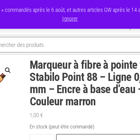
commandés après le 6 août, et autres articles GW après le 14 ao
Ignorer
avoris
Validation de la commande
Panier
Mon compte
Marqueur à fibre à pointe 
Stabilo Point 88 – Ligne 0
mm – Encre à base d’eau 
Couleur marron
1,00
€
En stock (peut être commandé)
quantité