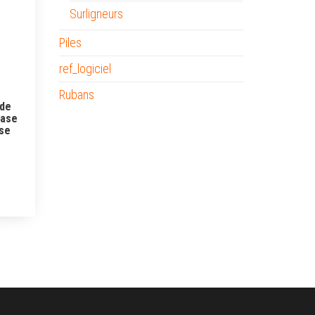
Surligneurs
Piles
ref_logiciel
Rubans
 de
base
ose