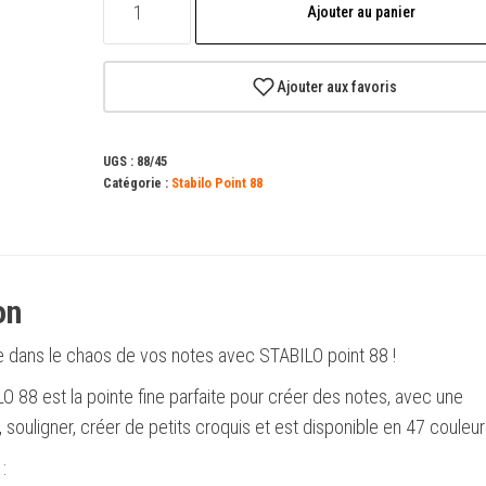
Ajouter au panier
de
Marqueur
à
Ajouter aux favoris
fibre
à
UGS :
88/45
pointe
Catégorie :
Stabilo Point 88
fine
Stabilo
Point
88
on
-
e dans le chaos de vos notes avec STABILO point 88 !
Ligne
0,4
O 88 est la pointe fine parfaite pour créer des notes, avec une
mm
 souligner, créer de petits croquis et est disponible en 47 couleur
-
:
Encre