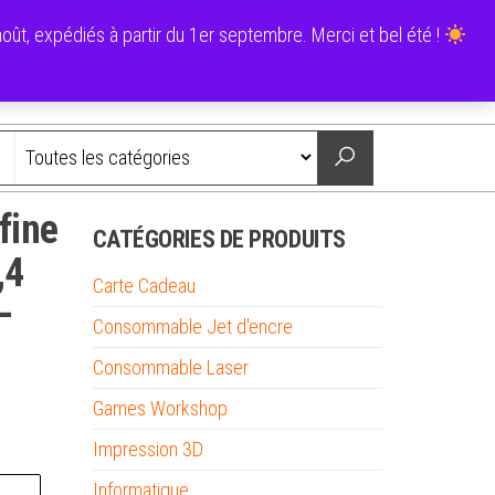
0
ût, expédiés à partir du 1er septembre. Merci et bel été !
0,00 €
Nous contacter
fine
CATÉGORIES DE PRODUITS
,4
Carte Cadeau
–
Consommable Jet d'encre
Consommable Laser
Games Workshop
Impression 3D
Informatique