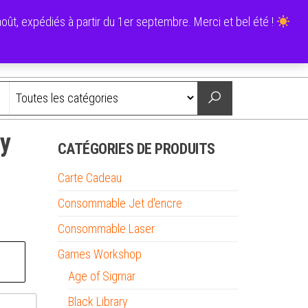
0
ût, expédiés à partir du 1er septembre. Merci et bel été !
0,00 €
Nous contacter
ey
CATÉGORIES DE PRODUITS
Carte Cadeau
Consommable Jet d'encre
Consommable Laser
Games Workshop
Age of Sigmar
Black Library