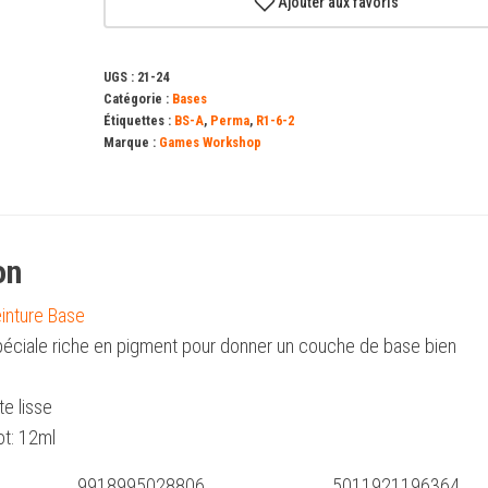
Ajouter aux favoris
Grey
(12ml)
UGS :
21-24
Catégorie :
Bases
Étiquettes :
BS-A
,
Perma
,
R1-6-2
Marque :
Games Workshop
on
einture Base
éciale riche en pigment pour donner un couche de base bien
te lisse
ot: 12ml
9918995028806
5011921196364