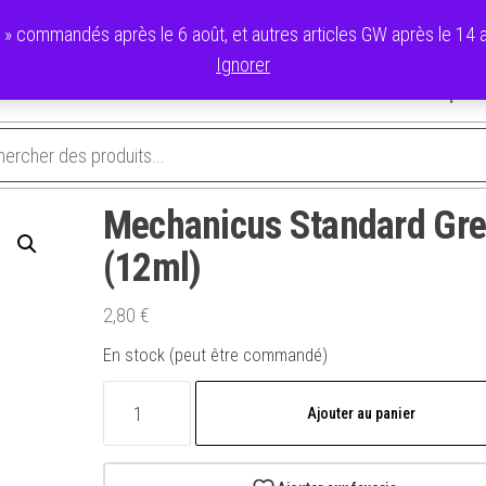
commandés après le 6 août, et autres articles GW après le 14 ao
Ignorer
avoris
Validation de la commande
Panier
Mon compte
Mechanicus Standard Gr
(12ml)
2,80
€
En stock (peut être commandé)
quantité
Ajouter au panier
de
Mechanicus
Standard