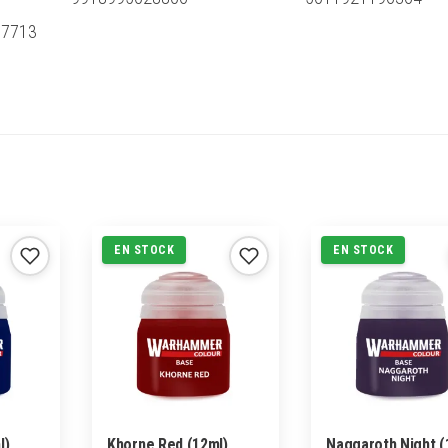
87713
EN STOCK
EN STOCK
l)
Khorne Red (12ml)
Naggaroth Night (