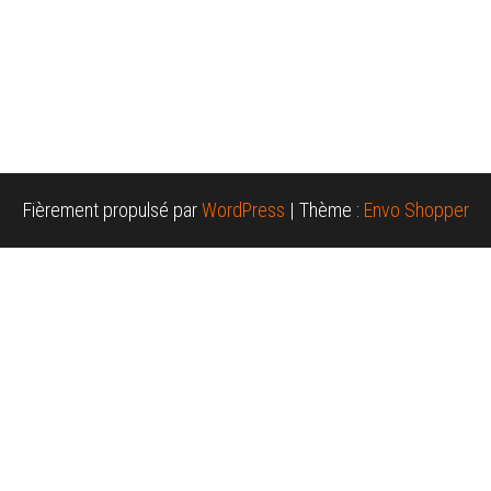
Fièrement propulsé par
WordPress
|
Thème :
Envo Shopper