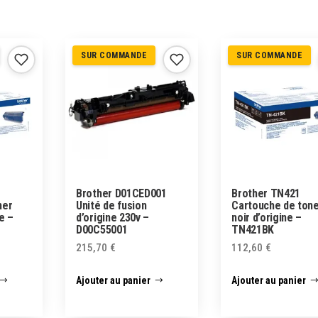
SUR COMMANDE
SUR COMMANDE
Brother D01CED001
Brother TN421
ner
Unité de fusion
Cartouche de ton
e –
d’origine 230v –
noir d’origine –
D00C55001
TN421BK
215,70
€
112,60
€
Ajouter au panier
Ajouter au panier