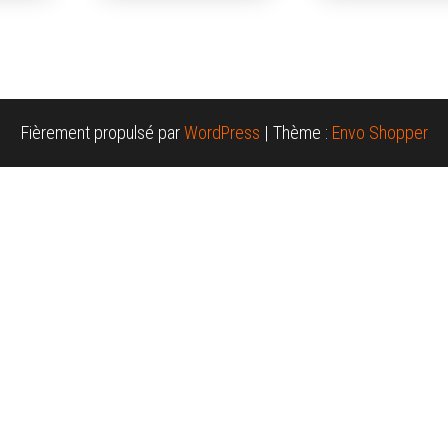
Fièrement propulsé par
WordPress
|
Thème :
Envo Shopper