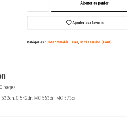
Ajouter au panier
de
OKI
C532DN/C542DN/MC573DN/MC563DN
Ajouter aux favoris
Unité
de
Catégories :
Consommable Laser
,
Unités Fusion (Four)
fusion
d'origine
-
46358502
on
0 pages
 C 532dn; C 542dn; MC 563dn; MC 573dn.