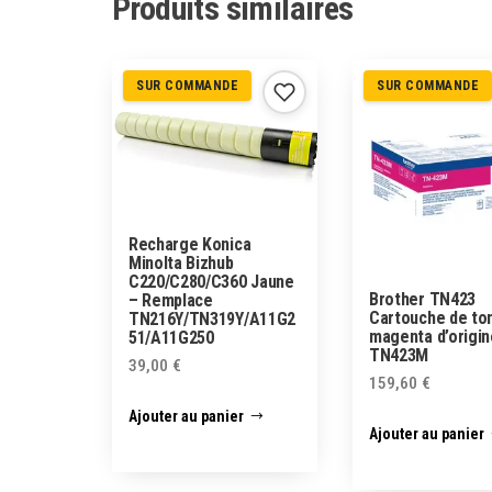
Produits similaires
SUR COMMANDE
SUR COMMANDE
Recharge Konica
Minolta Bizhub
C220/C280/C360 Jaune
Brother TN423
– Remplace
Cartouche de to
TN216Y/TN319Y/A11G2
magenta d’origin
51/A11G250
TN423M
39,00
€
159,60
€
Ajouter au panier
Ajouter au panier