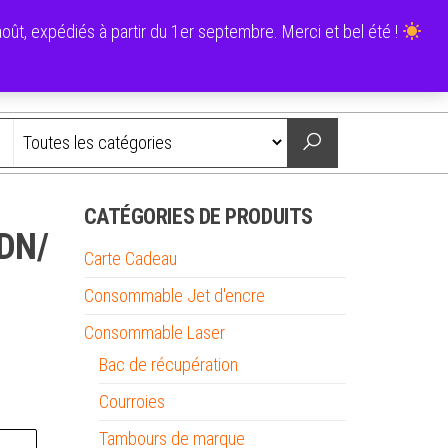
0
ût, expédiés à partir du 1er septembre. Merci et bel été !
0,00 €
Nous contacter
CATÉGORIES DE PRODUITS
DN/
Carte Cadeau
n
Consommable Jet d'encre
Consommable Laser
Bac de récupération
Courroies
Tambours de marque