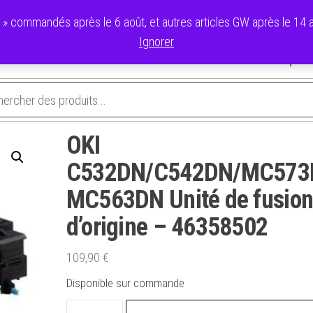
commandés après le 6 août, et autres articles GW après le 14 ao
Ignorer
avoris
Validation de la commande
Panier
Mon compte
OKI
C532DN/C542DN/MC573
MC563DN Unité de fusio
d’origine – 46358502
109,90
€
Disponible sur commande
quantité