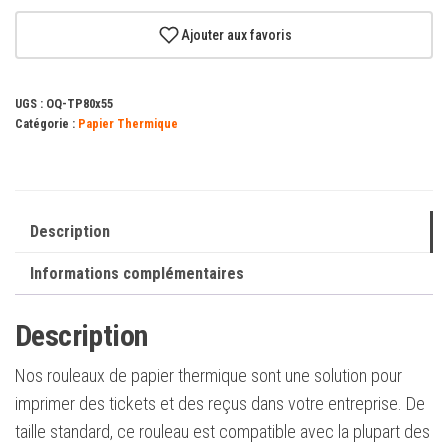
Oqonos
80x55x12
Ajouter aux favoris
mm
Rouleau
UGS :
OQ-TP80x55
de
Catégorie :
Papier Thermique
papier
thermique,
sans
BPA,
Description
FSC
Informations complémentaires
Description
Nos rouleaux de papier thermique sont une solution pour
imprimer des tickets et des reçus dans votre entreprise. De
taille standard, ce rouleau est compatible avec la plupart des