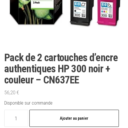
Pack de 2 cartouches d’encre
authentiques HP 300 noir +
couleur – CN637EE
56,20
€
Disponible sur commande
quantité
Ajouter au panier
de