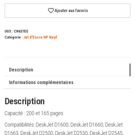
Pack
de
Ajouter aux favoris
2
cartouches
UGS :
CN637EE
d'encre
Catégorie :
Jet d'Encre HP Neuf
authentiques
HP
300
noir
Description
+
Informations complémentaires
couleur
-
Description
CN637EE
Capacité :
200 et 165 pages
Compatibilités: DeskJet D1600; DeskJet D1660; DeskJet
D1663; DeskJet D2500; DeskJet D2530; DeskJet D2545;