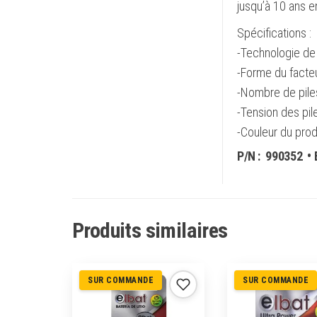
jusqu’à 10 ans 
Spécifications :
-Technologie de l
-Forme du facteu
-Nombre de piles
-Tension des pile
-Couleur du produ
P/N :
990352
• 
Produits similaires
SUR COMMANDE
SUR COMMANDE