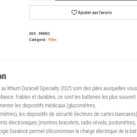
Pile
bouton
Ajouter aux favoris
Duracell
DL2025B2
UGS :
990352
Lithium
Catégorie :
Piles
CR2025
3V
(2
unités)
on
 au lithium Duracell Specialty 2025 sont des piles auxquelles vous
fiance. Fiables et durables, ce sont les batteries les plus souvent
limenter les dispositifs médicaux (glucomètres,
ètres), les dispositifs de sécurité (lecteurs de cartes bancaires)
ts électroniques (montres-bracelets, radio-réveils, podomètres,
logie Duralock permet d’économiser la charge électrique de la bat