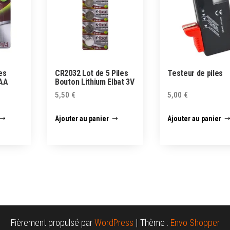
les
CR2032 Lot de 5 Piles
Testeur de piles
AAA
Bouton Lithium Elbat 3V
5,50
€
5,00
€
Ajouter au panier
Ajouter au panier
Fièrement propulsé par
WordPress
|
Thème :
Envo Shopper