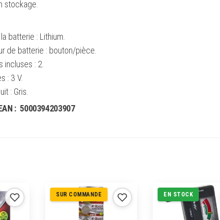
en stockage.
a batterie : Lithium.
r de batterie : bouton/pièce.
 incluses : 2.
s : 3 V.
it : Gris.
EAN :
5000394203907
SUR COMMANDE
EN STOCK