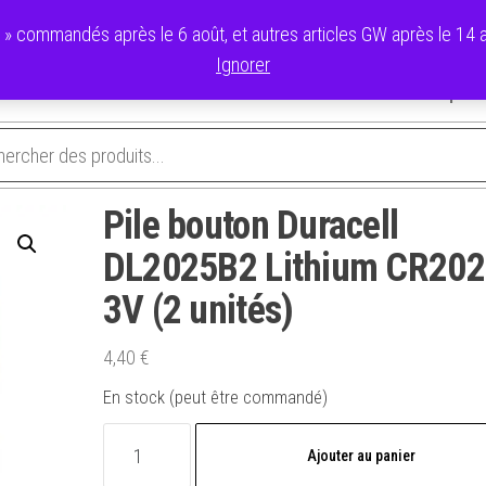
commandés après le 6 août, et autres articles GW après le 14 ao
Ignorer
avoris
Validation de la commande
Panier
Mon compte
Pile bouton Duracell
DL2025B2 Lithium CR20
3V (2 unités)
4,40
€
En stock (peut être commandé)
quantité
Ajouter au panier
de