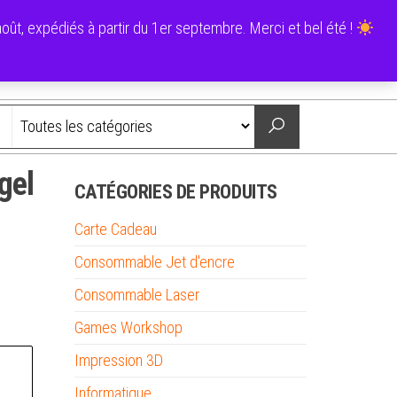
0
ût, expédiés à partir du 1er septembre. Merci et bel été !
0,00 €
Nous contacter
 gel
CATÉGORIES DE PRODUITS
Carte Cadeau
Consommable Jet d'encre
Consommable Laser
Games Workshop
Impression 3D
Informatique