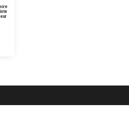
Encre
inte
geur