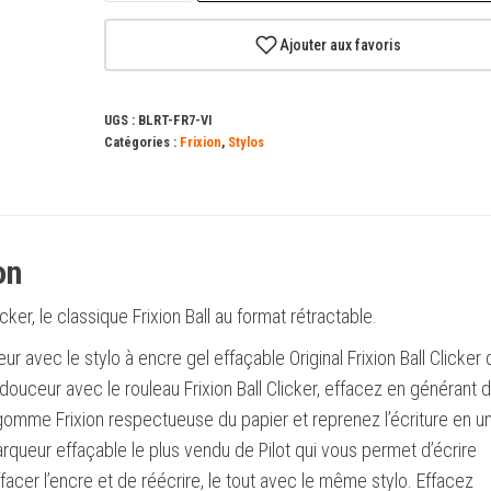
Pilot
Frixion
Ajouter aux favoris
Clicker
Stylo
UGS :
BLRT-FR7-VI
gel
Catégories :
Frixion
,
Stylos
effaçable
rétractable
-
Couleur
on
violette
icker, le classique Frixion Ball au format rétractable.
r avec le stylo à encre gel effaçable Original Frixion Ball Clicker 
 douceur avec le rouleau Frixion Ball Clicker, effacez en générant d
gomme Frixion respectueuse du papier et reprenez l’écriture en un
queur effaçable le plus vendu de Pilot qui vous permet d’écrire
facer l’encre et de réécrire, le tout avec le même stylo. Effacez