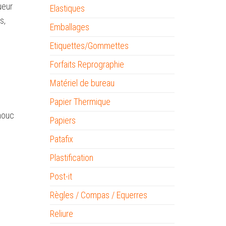
ueur
Elastiques
s,
Emballages
Etiquettes/Gommettes
Forfaits Reprographie
Matériel de bureau
Papier Thermique
chouc
Papiers
Patafix
Plastification
Post-it
Règles / Compas / Equerres
Reliure