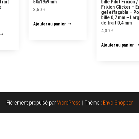
Trait
50x19x9mm
bille Pilot Frixion /
e
Frixion Clicker – 
3,50
€
gel effaçable – Po
bille 0,7 mm – Lar
de trait 0,4 mm
Ajouter au panier
4,30
€
Ajouter au panier
Fièrement propulsé par
WordPress
|
Thème :
Envo Shopper