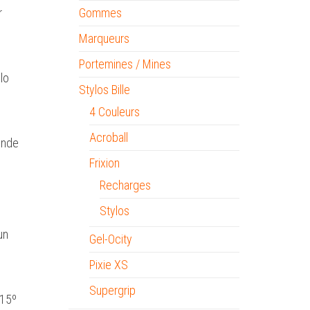
r
Gommes
Marqueurs
Portemines / Mines
lo
Stylos Bille
4 Couleurs
Acroball
monde
Frixion
Recharges
Stylos
un
Gel-Ocity
Pixie XS
Supergrip
 15º