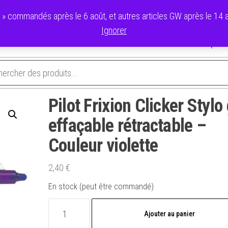
commandés après le 6 août, et autres articles GW après le 14 ao
Ignorer
avoris
Validation de la commande
Panier
Mon compte
Pilot Frixion Clicker Stylo
effaçable rétractable –
Couleur violette
2,40
€
En stock (peut être commandé)
quantité
Ajouter au panier
de