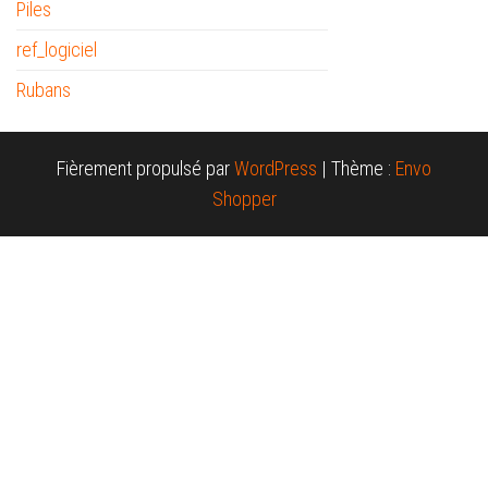
Piles
ref_logiciel
Rubans
Fièrement propulsé par
WordPress
|
Thème :
Envo
Shopper