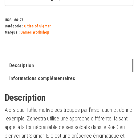
Matriarche
de
UGS :
86-27
la
Catégorie :
Cities of Sigmar
Grande
Marque :
Games Workshop
Roue
Description
Informations complémentaires
Description
Alors que Tahlia motive ses troupes par l’inspiration et donne
l’exemple, Zenestra utilise une approche différente, faisant
appel à la foi inébranlable de ses soldats dans le Roi-Dieu
bienveillant Sigmar. Elle est une présence énigmatique et