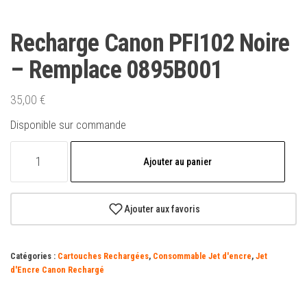
Recharge Canon PFI102 Noire
– Remplace 0895B001
35,00
€
Disponible sur commande
quantité
Ajouter au panier
de
Recharge
Canon
Ajouter aux favoris
PFI102
Noire
Catégories :
Cartouches Rechargées
,
Consommable Jet d'encre
,
Jet
-
d'Encre Canon Rechargé
Remplace
0895B001