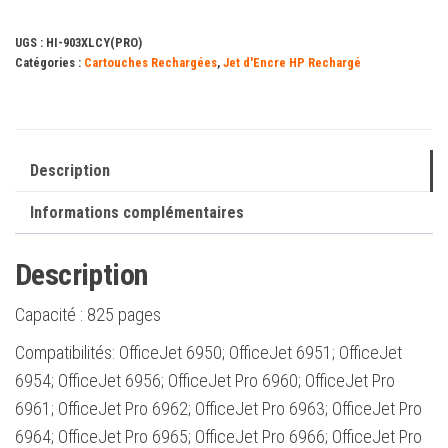
Cartouche
UGS :
HI-903XLCY(PRO)
d'encre
Catégories :
Cartouches Rechargées
,
Jet d'Encre HP Rechargé
générique
-
Remplace
T6M03AE/T6L87AE
Description
(puce
Informations complémentaires
renforcée
contre
Description
les
mises
Capacité :
825 pages
à
Compatibilités: OfficeJet 6950; OfficeJet 6951; OfficeJet
niveau)
6954; OfficeJet 6956; OfficeJet Pro 6960; OfficeJet Pro
6961; OfficeJet Pro 6962; OfficeJet Pro 6963; OfficeJet Pro
6964; OfficeJet Pro 6965; OfficeJet Pro 6966; OfficeJet Pro