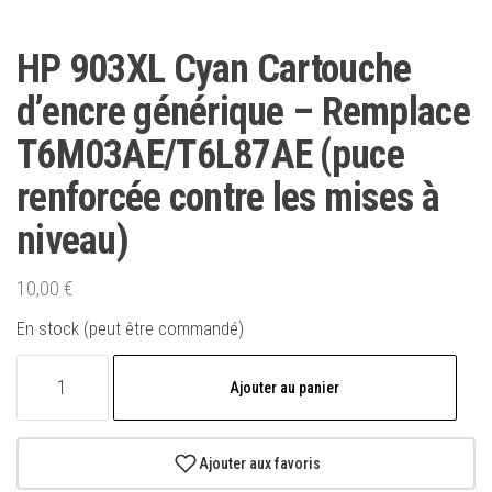
HP 903XL Cyan Cartouche
d’encre générique – Remplace
T6M03AE/T6L87AE (puce
renforcée contre les mises à
niveau)
10,00
€
En stock (peut être commandé)
quantité
Ajouter au panier
de
HP
903XL
Ajouter aux favoris
Cyan