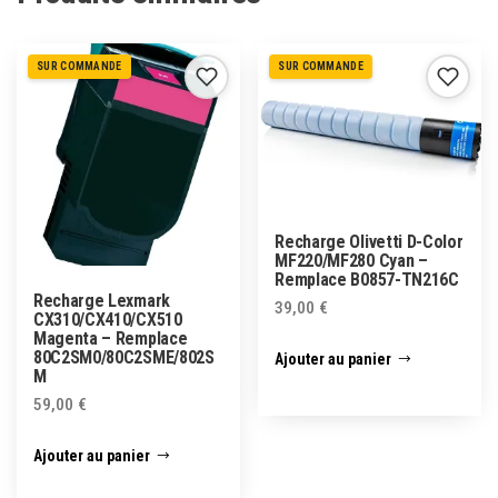
SUR COMMANDE
SUR COMMANDE
Recharge Olivetti D-Color
MF220/MF280 Cyan –
Remplace B0857-TN216C
Recharge Lexmark
39,00
€
CX310/CX410/CX510
Magenta – Remplace
80C2SM0/80C2SME/802S
Ajouter au panier
M
59,00
€
Ajouter au panier