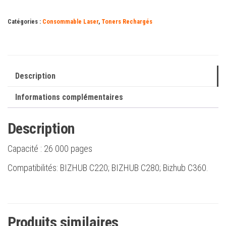
Bizhub
Catégories :
Consommable Laser
,
Toners Rechargés
C220/C280/C360
Jaune
-
Remplace
Description
TN216Y/TN319Y/A11G251/A11G250
Informations complémentaires
Description
Capacité :
26 000 pages
Compatibilités: BIZHUB C220; BIZHUB C280; Bizhub C360.
Produits similaires