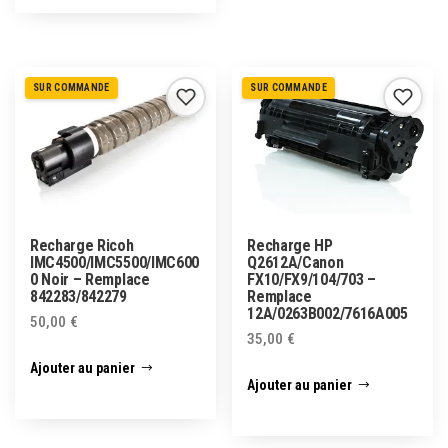
SUR COMMANDE
SUR COMMANDE
Recharge Ricoh
Recharge HP
IMC4500/IMC5500/IMC600
Q2612A/Canon
0 Noir – Remplace
FX10/FX9/104/703 –
842283/842279
Remplace
12A/0263B002/7616A005
50,00
€
35,00
€
Ajouter au panier
Ajouter au panier