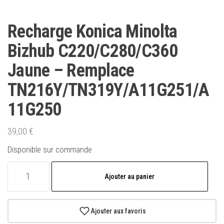
Recharge Konica Minolta
Bizhub C220/C280/C360
Jaune – Remplace
TN216Y/TN319Y/A11G251/A
11G250
39,00
€
Disponible sur commande
quantité
Ajouter au panier
de
Recharge
Konica
Ajouter aux favoris
Minolta