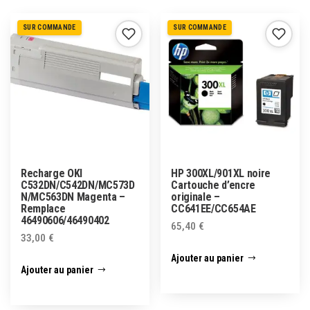
SUR COMMANDE
SUR COMMANDE
Recharge OKI
HP 300XL/901XL noire
C532DN/C542DN/MC573D
Cartouche d’encre
N/MC563DN Magenta –
originale –
Remplace
CC641EE/CC654AE
46490606/46490402
65,40
€
33,00
€
Ajouter au panier
Ajouter au panier