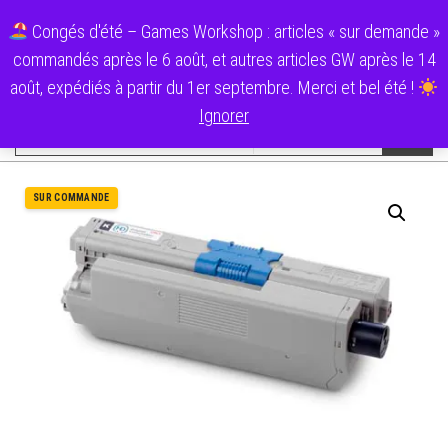
Aller
0
Ecolo Cartouche
Congés d'été – Games Workshop : articles « sur demande »
au
Menu
commandés après le 6 août, et autres articles GW après le 14
contenu
Catégories
août, expédiés à partir du 1er septembre. Merci et bel été !
Ignorer
SUR COMMANDE