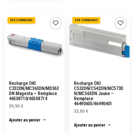
SUR COMMANDE
SUR COMMANDE
Recharge OKI
Recharge OKI
C332DN/MC363DN/MD363
C532DN/C542DN/MC573D
DN Magenta – Remplace
N/MC563DN Jaune –
46508710/46508714
Remplace
46490605/46490401
39,90
€
33,00
€
Ajouter au panier
Ajouter au panier